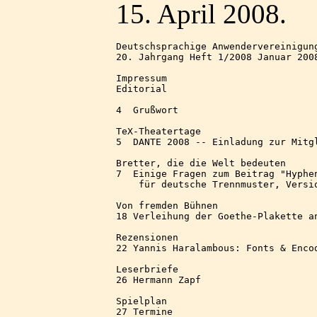
15. April 2008.
Deutschsprachige Anwendervereinigung
20. Jahrgang Heft 1/2008 Januar 2008
Impressum 

Editorial 

4  Grußwort 

TeX-Theatertage 

5  DANTE 2008 -- Einladung zur Mitgl
Bretter, die die Welt bedeuten 

7  Einige Fragen zum Beitrag "Hyphen
    für deutsche Trennmuster, Versio
Von fremden Bühnen

18 Verleihung der Goethe-Plakette an
Rezensionen

22 Yannis Haralambous: Fonts & Encod
Leserbriefe

26 Hermann Zapf 

Spielplan

27 Termine 
