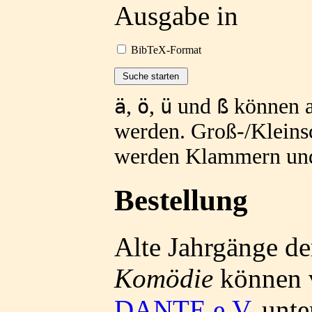
Ausgabe in
BibTeX-Format
,
,
und
können a
ä
ö
ü
ß
werden. Groß-/Kleinsc
werden Klammern und 
Bestellung
Alte Jahrgänge de
Komödie
können
DANTE e.V.
unte